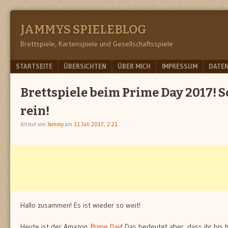
JAMMYS SPIELEBLOG
Brettspiele, Kartenspiele und Gesellschaftsspiele
Menu
SKIP TO CONTENT
STARTSEITE
ÜBERSICHTEN
ÜBER MICH
IMPRESSUM
DATE
Brettspiele beim Prime Day 2017! S
rein!
Artikel von
Jammy
am
11 Juli 2017, 2:21
Hallo zusammen! Es ist wieder so weit!
Heute ist der Amazon
Prime Day
! Das bedeutet aber, dass ihr bis