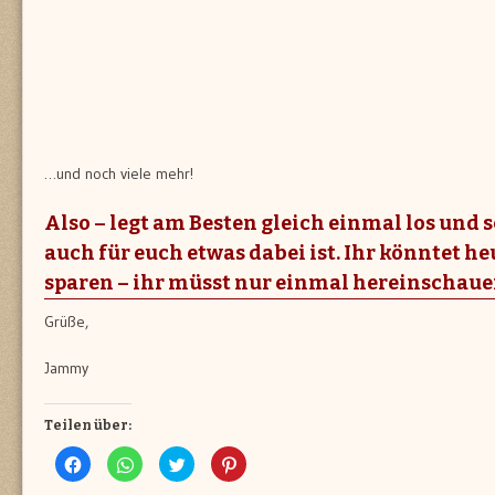
…und noch viele mehr!
Also – legt am Besten gleich einmal los und 
auch für euch etwas dabei ist. Ihr könntet he
sparen – ihr müsst nur einmal hereinschaue
Grüße,
Jammy
Teilen über:
Klick,
Klicken,
Klick,
Klick,
um
um
um
um
auf
auf
über
auf