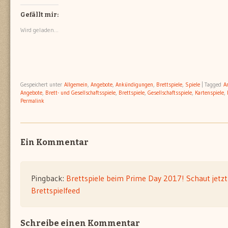
Facebook
WhatsApp
Twitter
Pinterest
zu
zu
zu
zu
teilen
teilen
teilen
teilen
Gefällt mir:
(Wird
(Wird
(Wird
(Wird
in
in
in
in
Wird geladen...
neuem
neuem
neuem
neuem
Fenster
Fenster
Fenster
Fenster
geöffnet)
geöffnet)
geöffnet)
geöffnet)
Gespeichert unter
Allgemein
,
Angebote
,
Ankündigungen
,
Brettspiele
,
Spiele
|
Tagged
A
Angebote
,
Brett- und Gesellschaftsspiele
,
Brettspiele
,
Gesellschaftsspiele
,
Kartenspiele
,
Permalink
Ein Kommentar
Pingback:
Brettspiele beim Prime Day 2017! Schaut jetzt
Brettspielfeed
Schreibe einen Kommentar