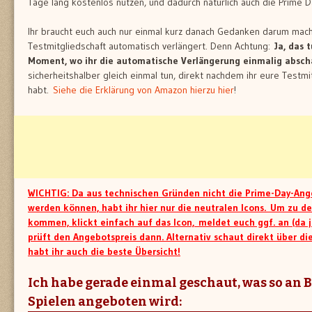
Tage lang kostenlos nutzen, und dadurch natürlich auch die Prime
Ihr braucht euch auch nur einmal kurz danach Gedanken darum mach
Testmitgliedschaft automatisch verlängert. Denn Achtung:
Ja, das t
Moment, wo ihr die automatische Verlängerung einmalig absch
sicherheitshalber gleich einmal tun, direkt nachdem ihr eure Testm
habt.
Siehe die Erklärung von Amazon hierzu hier
!
WICHTIG: Da aus technischen Gründen nicht die Prime-Day-Ang
werden können, habt ihr hier nur die neutralen Icons. Um zu d
kommen, klickt einfach auf das Icon, meldet euch ggf. an (da j
prüft den Angebotspreis dann. Alternativ schaut direkt über di
habt ihr auch die beste Übersicht!
Ich habe gerade einmal geschaut, was so an 
Spielen angeboten wird: