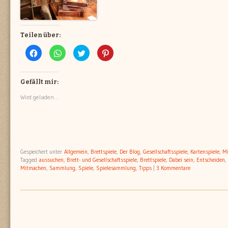
Teilen über:
Klick,
Klicken,
Klick,
Klick,
um
um
um
um
auf
auf
über
auf
Facebook
WhatsApp
Twitter
Pinterest
zu
zu
zu
zu
teilen
teilen
teilen
teilen
Gefällt mir:
(Wird
(Wird
(Wird
(Wird
in
in
in
in
Wird geladen...
neuem
neuem
neuem
neuem
Fenster
Fenster
Fenster
Fenster
geöffnet)
geöffnet)
geöffnet)
geöffnet)
Gespeichert unter
Allgemein
,
Brettspiele
,
Der Blog
,
Gesellschaftsspiele
,
Kartenspiele
,
Mi
Tagged
aussuchen
,
Brett- und Gesellschaftsspiele
,
Brettspiele
,
Dabei sein
,
Entscheiden
,
Mitmachen
,
Sammlung
,
Spiele
,
Spielesammlung
,
Tipps
|
3 Kommentare