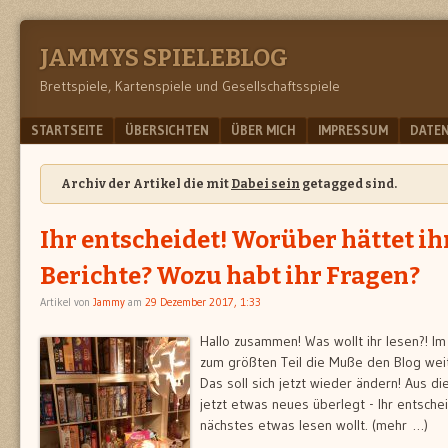
JAMMYS SPIELEBLOG
Brettspiele, Kartenspiele und Gesellschaftsspiele
Menu
SKIP TO CONTENT
STARTSEITE
ÜBERSICHTEN
ÜBER MICH
IMPRESSUM
DATE
Archiv der Artikel die mit
Dabei sein
getagged sind.
Ihr entscheidet! Worüber hättet ih
Berichte? Wozu habt ihr Fragen?
Artikel von
Jammy
am
29 Dezember 2017, 1:33
Hallo zusammen! Was wollt ihr lesen?! Im 
zum größten Teil die Muße den Blog weite
Das soll sich jetzt wieder ändern! Aus d
jetzt etwas neues überlegt - Ihr entschei
nächstes etwas lesen wollt. (mehr …)