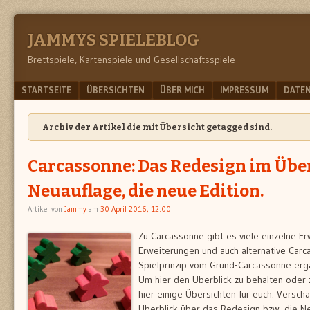
JAMMYS SPIELEBLOG
Brettspiele, Kartenspiele und Gesellschaftsspiele
Menu
SKIP TO CONTENT
STARTSEITE
ÜBERSICHTEN
ÜBER MICH
IMPRESSUM
DATE
Archiv der Artikel die mit
Übersicht
getagged sind.
Carcassonne: Das Redesign im Über
Neuauflage, die neue Edition.
Artikel von
Jammy
am
30 April 2016, 12:00
Zu Carcassonne gibt es viele einzelne Er
Erweiterungen und auch alternative Carc
Spielprinzip vom Grund-Carcassonne erg
Um hier den Überblick zu behalten oder
hier einige Übersichten für euch. Verscha
Überblick über das Redesign bzw. die N