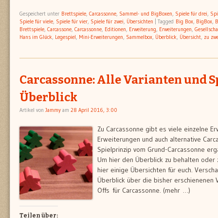
Gespeichert unter
Brettspiele
,
Carcassonne
,
Sammel- und BigBoxen
,
Spiele für drei
,
Spi
Spiele für viele
,
Spiele für vier
,
Spiele für zwei
,
Übersichten
|
Tagged
Big Box
,
BigBox
,
B
Brettspiele
,
Carcassone
,
Carcassonne
,
Editionen
,
Erweiterung
,
Erweiterungen
,
Gesellscha
Hans im Glück
,
Legespiel
,
Mini-Erweiterungen
,
Sammelbox
,
Überblick
,
Übersicht
,
zu zwe
Carcassonne: Alle Varianten und S
Überblick
Artikel von
Jammy
am
28 April 2016, 3:00
Zu Carcassonne gibt es viele einzelne Er
Erweiterungen und auch alternative Carc
Spielprinzip vom Grund-Carcassonne erg
Um hier den Überblick zu behalten oder
hier einige Übersichten für euch. Verscha
Überblick über die bisher erschienenen 
Offs für Carcassonne. (mehr …)
Teilen über: