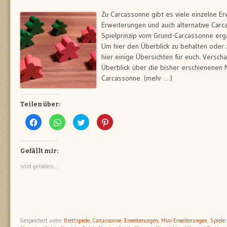
Zu Carcassonne gibt es viele einzelne Er
Erweiterungen und auch alternative Carc
Spielprinzip vom Grund-Carcassonne erg
Um hier den Überblick zu behalten oder
hier einige Übersichten für euch. Verscha
Überblick über die bisher erschienenen 
Carcassonne. (mehr …)
Teilen über:
Klick,
Klicken,
Klick,
Klick,
um
um
um
um
auf
auf
über
auf
Facebook
WhatsApp
Twitter
Pinterest
zu
zu
zu
zu
teilen
teilen
teilen
teilen
Gefällt mir:
(Wird
(Wird
(Wird
(Wird
in
in
in
in
Wird geladen...
neuem
neuem
neuem
neuem
Fenster
Fenster
Fenster
Fenster
geöffnet)
geöffnet)
geöffnet)
geöffnet)
Gespeichert unter
Brettspiele
,
Carcassonne
,
Erweiterungen
,
Mini-Erweiterungen
,
Spiele 