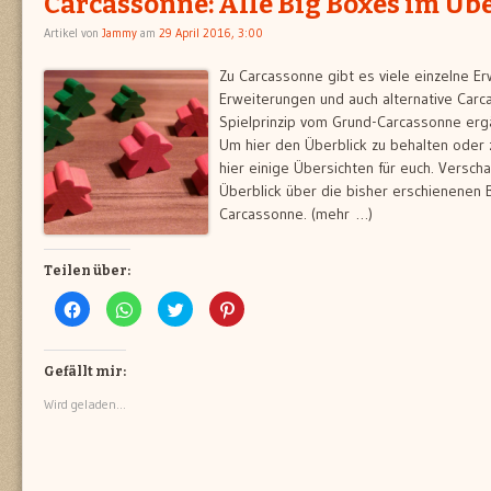
Carcassonne: Alle Big Boxes im Üb
Artikel von
Jammy
am
29 April 2016, 3:00
Zu Carcassonne gibt es viele einzelne Er
Erweiterungen und auch alternative Carc
Spielprinzip vom Grund-Carcassonne erg
Um hier den Überblick zu behalten oder
hier einige Übersichten für euch. Verscha
Überblick über die bisher erschienenen 
Carcassonne. (mehr …)
Teilen über:
Klick,
Klicken,
Klick,
Klick,
um
um
um
um
auf
auf
über
auf
Facebook
WhatsApp
Twitter
Pinterest
zu
zu
zu
zu
teilen
teilen
teilen
teilen
Gefällt mir:
(Wird
(Wird
(Wird
(Wird
in
in
in
in
Wird geladen...
neuem
neuem
neuem
neuem
Fenster
Fenster
Fenster
Fenster
geöffnet)
geöffnet)
geöffnet)
geöffnet)