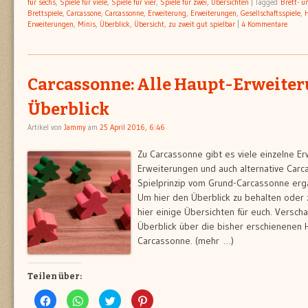
für sechs
,
Spiele für viele
,
Spiele für vier
,
Spiele für zwei
,
Übersichten
|
Tagged
Brett- u
Brettspiele
,
Carcassone
,
Carcassonne
,
Erweiterung
,
Erweiterungen
,
Gesellschaftsspiele
,
Erweiterungen
,
Minis
,
Überblick
,
Übersicht
,
zu zweit gut spielbar
|
4 Kommentare
Carcassonne: Alle Haupt-Erweite
Überblick
Artikel von
Jammy
am
25 April 2016, 6:46
Zu Carcassonne gibt es viele einzelne Er
Erweiterungen und auch alternative Carc
Spielprinzip vom Grund-Carcassonne erg
Um hier den Überblick zu behalten oder
hier einige Übersichten für euch. Verscha
Überblick über die bisher erschienenen 
Carcassonne. (mehr …)
Teilen über:
Klick,
Klicken,
Klick,
Klick,
um
um
um
um