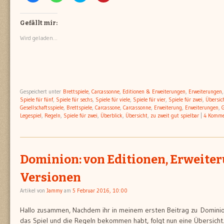
auf
auf
über
auf
Facebook
WhatsApp
Twitter
Pinterest
zu
zu
zu
zu
teilen
teilen
teilen
teilen
Gefällt mir:
(Wird
(Wird
(Wird
(Wird
in
in
in
in
Wird geladen...
neuem
neuem
neuem
neuem
Fenster
Fenster
Fenster
Fenster
geöffnet)
geöffnet)
geöffnet)
geöffnet)
Gespeichert unter
Brettspiele
,
Carcassonne
,
Editionen & Erweiterungen
,
Erweiterungen
Spiele für fünf
,
Spiele für sechs
,
Spiele für viele
,
Spiele für vier
,
Spiele für zwei
,
Übersic
Gesellschaftsspiele
,
Brettspiele
,
Carcassone
,
Carcassonne
,
Erweiterung
,
Erweiterungen
,
G
Legespiel
,
Regeln
,
Spiele für zwei
,
Überblick
,
Übersicht
,
zu zweit gut spielbar
|
4 Komme
Dominion: von Editionen, Erweite
Versionen
Artikel von
Jammy
am
5 Februar 2016, 10:00
Hallo zusammen, Nachdem ihr in meinem ersten Beitrag zu Dominio
das Spiel und die Regeln bekommen habt, folgt nun eine Übersicht.