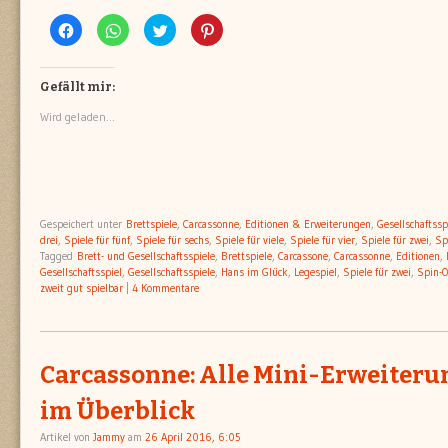
Klick,
Klicken,
Klick,
Klick,
um
um
um
um
auf
auf
über
auf
Facebook
WhatsApp
Twitter
Pinterest
zu
zu
zu
zu
teilen
teilen
teilen
teilen
Gefällt mir:
(Wird
(Wird
(Wird
(Wird
in
in
in
in
Wird geladen...
neuem
neuem
neuem
neuem
Fenster
Fenster
Fenster
Fenster
geöffnet)
geöffnet)
geöffnet)
geöffnet)
Gespeichert unter
Brettspiele
,
Carcassonne
,
Editionen & Erweiterungen
,
Gesellschaftssp
drei
,
Spiele für fünf
,
Spiele für sechs
,
Spiele für viele
,
Spiele für vier
,
Spiele für zwei
,
Sp
Tagged
Brett- und Gesellschaftsspiele
,
Brettspiele
,
Carcassone
,
Carcassonne
,
Editionen
,
Gesellschaftsspiel
,
Gesellschaftsspiele
,
Hans im Glück
,
Legespiel
,
Spiele für zwei
,
Spin-O
zweit gut spielbar
|
4 Kommentare
Carcassonne: Alle Mini-Erweiteru
im Überblick
Artikel von
Jammy
am
26 April 2016, 6:05