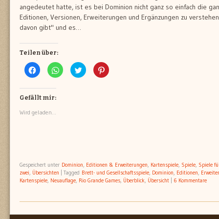
angedeutet hatte, ist es bei Dominion nicht ganz so einfach die g
Editionen, Versionen, Erweiterungen und Ergänzungen zu verstehen,
davon gibt" und es…
Teilen über:
Klick,
Klicken,
Klick,
Klick,
um
um
um
um
auf
auf
über
auf
Facebook
WhatsApp
Twitter
Pinterest
zu
zu
zu
zu
teilen
teilen
teilen
teilen
Gefällt mir:
(Wird
(Wird
(Wird
(Wird
in
in
in
in
Wird geladen...
neuem
neuem
neuem
neuem
Fenster
Fenster
Fenster
Fenster
geöffnet)
geöffnet)
geöffnet)
geöffnet)
Gespeichert unter
Dominion
,
Editionen & Erweiterungen
,
Kartenspiele
,
Spiele
,
Spiele fü
zwei
,
Übersichten
|
Tagged
Brett- und Gesellschaftsspiele
,
Dominion
,
Editionen
,
Erweite
Kartenspiele
,
Neuauflage
,
Rio Grande Games
,
Überblick
,
Übersicht
|
6 Kommentare