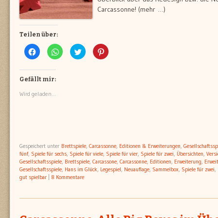
Carcassonne! (mehr …)
Teilen über:
Klick,
Klicken,
Klick,
Klick,
um
um
um
um
auf
auf
über
auf
Facebook
WhatsApp
Twitter
Pinterest
zu
zu
zu
zu
teilen
teilen
teilen
teilen
Gefällt mir:
(Wird
(Wird
(Wird
(Wird
in
in
in
in
Wird geladen...
neuem
neuem
neuem
neuem
Fenster
Fenster
Fenster
Fenster
geöffnet)
geöffnet)
geöffnet)
geöffnet)
Gespeichert unter
Brettspiele
,
Carcassonne
,
Editionen & Erweiterungen
,
Gesellschaftssp
fünf
,
Spiele für sechs
,
Spiele für viele
,
Spiele für vier
,
Spiele für zwei
,
Übersichten
,
Vers
Gesellschaftsspiele
,
Brettspiele
,
Carcassone
,
Carcassonne
,
Editionen
,
Erweiterung
,
Erwei
Gesellschaftsspiele
,
Hans im Glück
,
Legespiel
,
Neuauflage
,
Sammelbox
,
Spiele für zwei
,
gut spielbar
|
8 Kommentare