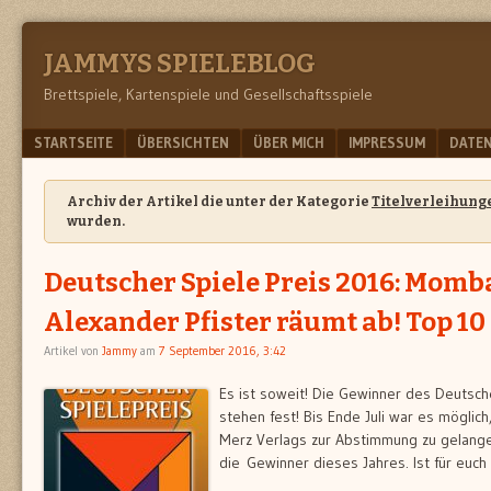
JAMMYS SPIELEBLOG
Brettspiele, Kartenspiele und Gesellschaftsspiele
Menu
SKIP TO CONTENT
STARTSEITE
ÜBERSICHTEN
ÜBER MICH
IMPRESSUM
DATE
Archiv der Artikel die unter der Kategorie
Titelverleihung
wurden.
Deutscher Spiele Preis 2016: Momb
Alexander Pfister räumt ab! Top 10
Artikel von
Jammy
am
7 September 2016, 3:42
Es ist soweit! Die Gewinner des Deutsch
stehen fest! Bis Ende Juli war es möglich
Merz Verlags zur Abstimmung zu gelangen
die Gewinner dieses Jahres. Ist für euc