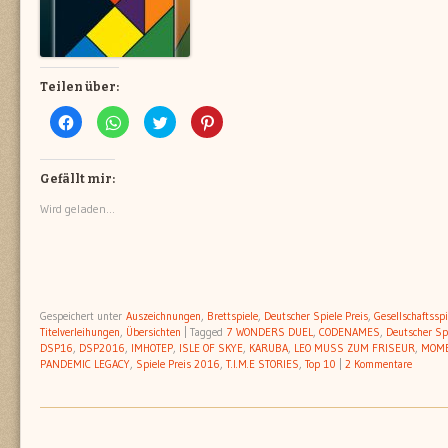
Teilen über:
Klick,
Klicken,
Klick,
Klick,
um
um
um
um
auf
auf
über
auf
Facebook
WhatsApp
Twitter
Pinterest
zu
zu
zu
zu
teilen
teilen
teilen
teilen
Gefällt mir:
(Wird
(Wird
(Wird
(Wird
in
in
in
in
Wird geladen...
neuem
neuem
neuem
neuem
Fenster
Fenster
Fenster
Fenster
geöffnet)
geöffnet)
geöffnet)
geöffnet)
Gespeichert unter
Auszeichnungen
,
Brettspiele
,
Deutscher Spiele Preis
,
Gesellschaftsspi
Titelverleihungen
,
Übersichten
|
Tagged
7 WONDERS DUEL
,
CODENAMES
,
Deutscher Sp
DSP16
,
DSP2016
,
IMHOTEP
,
ISLE OF SKYE
,
KARUBA
,
LEO MUSS ZUM FRISEUR
,
MOM
PANDEMIC LEGACY
,
Spiele Preis 2016
,
T.I.M.E STORIES
,
Top 10
|
2 Kommentare