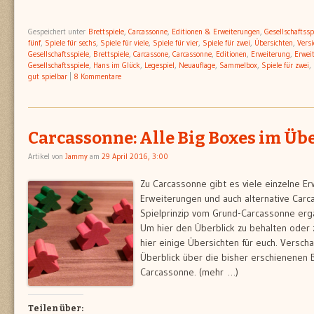
Gespeichert unter
Brettspiele
,
Carcassonne
,
Editionen & Erweiterungen
,
Gesellschaftssp
fünf
,
Spiele für sechs
,
Spiele für viele
,
Spiele für vier
,
Spiele für zwei
,
Übersichten
,
Vers
Gesellschaftsspiele
,
Brettspiele
,
Carcassone
,
Carcassonne
,
Editionen
,
Erweiterung
,
Erwei
Gesellschaftsspiele
,
Hans im Glück
,
Legespiel
,
Neuauflage
,
Sammelbox
,
Spiele für zwei
,
gut spielbar
|
8 Kommentare
Carcassonne: Alle Big Boxes im Üb
Artikel von
Jammy
am
29 April 2016, 3:00
Zu Carcassonne gibt es viele einzelne Er
Erweiterungen und auch alternative Carc
Spielprinzip vom Grund-Carcassonne erg
Um hier den Überblick zu behalten oder
hier einige Übersichten für euch. Verscha
Überblick über die bisher erschienenen 
Carcassonne. (mehr …)
Teilen über: