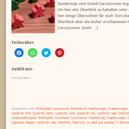
Spielprinzip vom Grund-Carcassonne erg
Um hier den Überblick zu behalten oder
hier einige Übersichten für euch. Verscha
Überblick über die bisher erschienenen 
Carcassonne. (mehr …)
Teilen über:
Klick,
Klicken,
Klick,
Klick,
um
um
um
um
auf
auf
über
auf
Facebook
WhatsApp
Twitter
Pinterest
zu
zu
zu
zu
teilen
teilen
teilen
teilen
Gefällt mir:
(Wird
(Wird
(Wird
(Wird
in
in
in
in
Wird geladen...
neuem
neuem
neuem
neuem
Fenster
Fenster
Fenster
Fenster
geöffnet)
geöffnet)
geöffnet)
geöffnet)
Gespeichert unter
Brettspiele
,
Carcassonne
,
Editionen & Erweiterungen
,
Erweiterungen
Spiele für fünf
,
Spiele für sechs
,
Spiele für viele
,
Spiele für vier
,
Spiele für zwei
,
Übersic
Gesellschaftsspiele
,
Brettspiele
,
Carcassone
,
Carcassonne
,
Erweiterung
,
Erweiterungen
,
G
Legespiel
,
Regeln
,
Spiele für zwei
,
Überblick
,
Übersicht
,
zu zweit gut spielbar
|
4 Komme