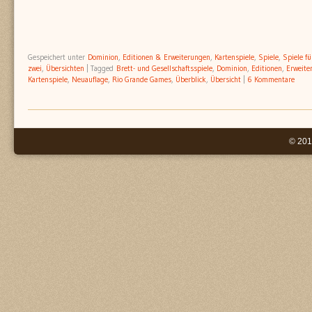
geöffnet)
geöffnet)
geöffnet)
geöffnet)
Gespeichert unter
Dominion
,
Editionen & Erweiterungen
,
Kartenspiele
,
Spiele
,
Spiele fü
zwei
,
Übersichten
|
Tagged
Brett- und Gesellschaftsspiele
,
Dominion
,
Editionen
,
Erweite
Kartenspiele
,
Neuauflage
,
Rio Grande Games
,
Überblick
,
Übersicht
|
6 Kommentare
© 201