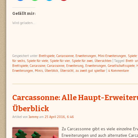
auf
auf
über
auf
Facebook
WhatsApp
Twitter
Pinterest
zu
zu
zu
zu
teilen
teilen
teilen
teilen
Gefällt mir:
(Wird
(Wird
(Wird
(Wird
in
in
in
in
Wird geladen...
neuem
neuem
neuem
neuem
Fenster
Fenster
Fenster
Fenster
geöffnet)
geöffnet)
geöffnet)
geöffnet)
Gespeichert unter
Brettspiele
,
Carcassonne
,
Erweiterungen
,
Mini-Erweiterungen
,
Spiele 
für sechs
,
Spiele für viele
,
Spiele für vier
,
Spiele für zwei
,
Übersichten
|
Tagged
Brett- u
Brettspiele
,
Carcassone
,
Carcassonne
,
Erweiterung
,
Erweiterungen
,
Gesellschaftsspiele
,
Erweiterungen
,
Minis
,
Überblick
,
Übersicht
,
zu zweit gut spielbar
|
4 Kommentare
Carcassonne: Alle Haupt-Erweite
Überblick
Artikel von
Jammy
am
25 April 2016, 6:46
Zu Carcassonne gibt es viele einzelne Er
Erweiterungen und auch alternative Carc