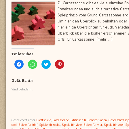
Zu Carcassonne gibt es viele einzelne Er
Erweiterungen und auch alternative Carc
Spielprinzip vom Grund-Carcassonne erg
Um hier den Überblick zu behalten oder
hier einige Übersichten für euch. Verscha
Überblick über die bisher erschienenen 
Offs für Carcassonne. (mehr …)
Teilen über:
Klick,
Klicken,
Klick,
Klick,
um
um
um
um
auf
auf
über
auf
Facebook
WhatsApp
Twitter
Pinterest
zu
zu
zu
zu
teilen
teilen
teilen
teilen
Gefällt mir:
(Wird
(Wird
(Wird
(Wird
in
in
in
in
Wird geladen...
neuem
neuem
neuem
neuem
Fenster
Fenster
Fenster
Fenster
geöffnet)
geöffnet)
geöffnet)
geöffnet)
Gespeichert unter
Brettspiele
,
Carcassonne
,
Editionen & Erweiterungen
,
Gesellschaftssp
drei
,
Spiele für fünf
,
Spiele für sechs
,
Spiele für viele
,
Spiele für vier
,
Spiele für zwei
,
Sp