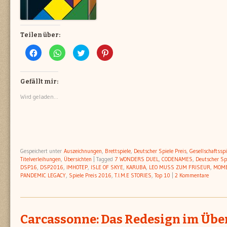
Teilen über:
Klick,
Klicken,
Klick,
Klick,
um
um
um
um
auf
auf
über
auf
Facebook
WhatsApp
Twitter
Pinterest
zu
zu
zu
zu
teilen
teilen
teilen
teilen
Gefällt mir:
(Wird
(Wird
(Wird
(Wird
in
in
in
in
Wird geladen...
neuem
neuem
neuem
neuem
Fenster
Fenster
Fenster
Fenster
geöffnet)
geöffnet)
geöffnet)
geöffnet)
Gespeichert unter
Auszeichnungen
,
Brettspiele
,
Deutscher Spiele Preis
,
Gesellschaftsspi
Titelverleihungen
,
Übersichten
|
Tagged
7 WONDERS DUEL
,
CODENAMES
,
Deutscher Sp
DSP16
,
DSP2016
,
IMHOTEP
,
ISLE OF SKYE
,
KARUBA
,
LEO MUSS ZUM FRISEUR
,
MOM
PANDEMIC LEGACY
,
Spiele Preis 2016
,
T.I.M.E STORIES
,
Top 10
|
2 Kommentare
Carcassonne: Das Redesign im Über