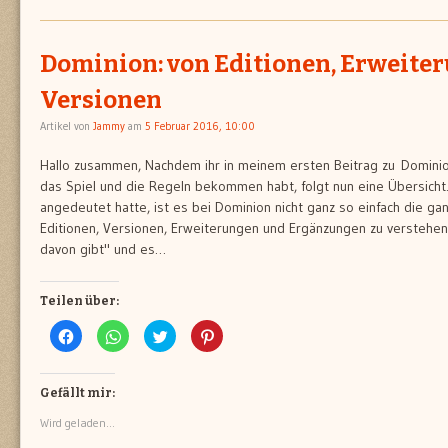
Dominion: von Editionen, Erweite
Versionen
Artikel von
Jammy
am
5 Februar 2016, 10:00
Hallo zusammen, Nachdem ihr in meinem ersten Beitrag zu Dominio
das Spiel und die Regeln bekommen habt, folgt nun eine Übersicht.
angedeutet hatte, ist es bei Dominion nicht ganz so einfach die g
Editionen, Versionen, Erweiterungen und Ergänzungen zu verstehen,
davon gibt" und es…
Teilen über:
Klick,
Klicken,
Klick,
Klick,
um
um
um
um
auf
auf
über
auf
Facebook
WhatsApp
Twitter
Pinterest
zu
zu
zu
zu
teilen
teilen
teilen
teilen
Gefällt mir:
(Wird
(Wird
(Wird
(Wird
in
in
in
in
Wird geladen...
neuem
neuem
neuem
neuem
Fenster
Fenster
Fenster
Fenster