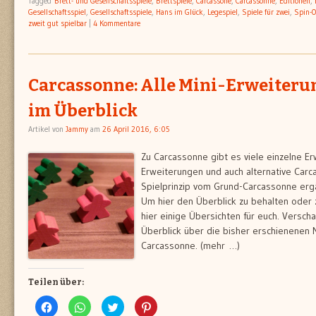
Tagged
Brett- und Gesellschaftsspiele
,
Brettspiele
,
Carcassone
,
Carcassonne
,
Editionen
,
Gesellschaftsspiel
,
Gesellschaftsspiele
,
Hans im Glück
,
Legespiel
,
Spiele für zwei
,
Spin-O
zweit gut spielbar
|
4 Kommentare
Carcassonne: Alle Mini-Erweiteru
im Überblick
Artikel von
Jammy
am
26 April 2016, 6:05
Zu Carcassonne gibt es viele einzelne Er
Erweiterungen und auch alternative Carc
Spielprinzip vom Grund-Carcassonne erg
Um hier den Überblick zu behalten oder
hier einige Übersichten für euch. Verscha
Überblick über die bisher erschienenen 
Carcassonne. (mehr …)
Teilen über:
Klick,
Klicken,
Klick,
Klick,
um
um
um
um