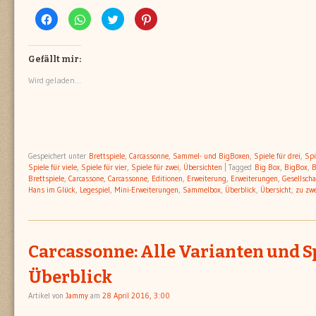
Klick,
Klicken,
Klick,
Klick,
um
um
um
um
auf
auf
über
auf
Facebook
WhatsApp
Twitter
Pinterest
zu
zu
zu
zu
teilen
teilen
teilen
teilen
Gefällt mir:
(Wird
(Wird
(Wird
(Wird
in
in
in
in
Wird geladen...
neuem
neuem
neuem
neuem
Fenster
Fenster
Fenster
Fenster
geöffnet)
geöffnet)
geöffnet)
geöffnet)
Gespeichert unter
Brettspiele
,
Carcassonne
,
Sammel- und BigBoxen
,
Spiele für drei
,
Spi
Spiele für viele
,
Spiele für vier
,
Spiele für zwei
,
Übersichten
|
Tagged
Big Box
,
BigBox
,
B
Brettspiele
,
Carcassone
,
Carcassonne
,
Editionen
,
Erweiterung
,
Erweiterungen
,
Gesellscha
Hans im Glück
,
Legespiel
,
Mini-Erweiterungen
,
Sammelbox
,
Überblick
,
Übersicht
,
zu zwe
Carcassonne: Alle Varianten und S
Überblick
Artikel von
Jammy
am
28 April 2016, 3:00