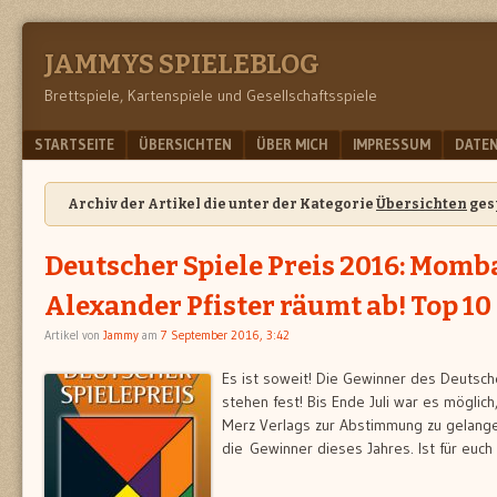
JAMMYS SPIELEBLOG
Brettspiele, Kartenspiele und Gesellschaftsspiele
Menu
SKIP TO CONTENT
STARTSEITE
ÜBERSICHTEN
ÜBER MICH
IMPRESSUM
DATE
Archiv der Artikel die unter der Kategorie
Übersichten
ges
Deutscher Spiele Preis 2016: Momb
Alexander Pfister räumt ab! Top 10
Artikel von
Jammy
am
7 September 2016, 3:42
Es ist soweit! Die Gewinner des Deutsch
stehen fest! Bis Ende Juli war es möglich
Merz Verlags zur Abstimmung zu gelangen
die Gewinner dieses Jahres. Ist für euc