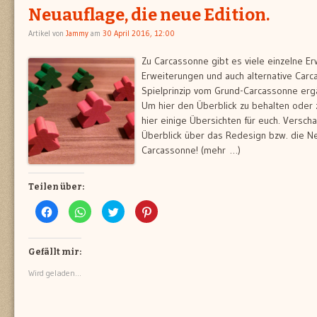
Neuauflage, die neue Edition.
Artikel von
Jammy
am
30 April 2016, 12:00
Zu Carcassonne gibt es viele einzelne Er
Erweiterungen und auch alternative Carc
Spielprinzip vom Grund-Carcassonne erg
Um hier den Überblick zu behalten oder
hier einige Übersichten für euch. Verscha
Überblick über das Redesign bzw. die N
Carcassonne! (mehr …)
Teilen über:
Klick,
Klicken,
Klick,
Klick,
um
um
um
um
auf
auf
über
auf
Facebook
WhatsApp
Twitter
Pinterest
zu
zu
zu
zu
teilen
teilen
teilen
teilen
Gefällt mir:
(Wird
(Wird
(Wird
(Wird
in
in
in
in
Wird geladen...
neuem
neuem
neuem
neuem
Fenster
Fenster
Fenster
Fenster
geöffnet)
geöffnet)
geöffnet)
geöffnet)