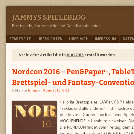
JAMMYS SPIELEBLOG
Brettspiele, Kartenspiele und Gesellschaftsspiele
Menu
SKIP TO CONTENT
STARTSEITE
ÜBERSICHTEN
ÜBER MICH
IMPRESSUM
DATE
Archiv der Artikel die in
Juni 2016
erstellt wurden.
Nordcon 2016 – Pen&Paper-, TableT
Brettspiel- und Fantasy-Conventi
Artikel von
Jammy
am
9 Juni 2016, 6:02
Hallo ihr Brettspieler, LARPer, P&P Held
Trekkis und alle anderen! Ich möchte eu
den letzten Drücker" noch auf eine Spie
WOCHENENDE in Hamburg hinweisen: D
Die NORDCON findet vom Freitag, dem 1
bis zum Sonntag, dem 12.06.2016, 20:00