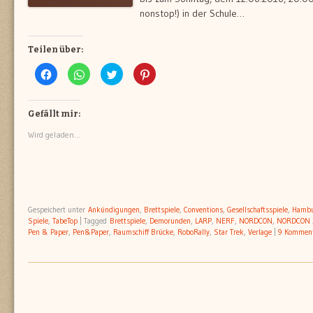
nonstop!) in der Schule…
Teilen über:
Klick,
Klicken,
Klick,
Klick,
um
um
um
um
auf
auf
über
auf
Facebook
WhatsApp
Twitter
Pinterest
zu
zu
zu
zu
teilen
teilen
teilen
teilen
Gefällt mir:
(Wird
(Wird
(Wird
(Wird
in
in
in
in
Wird geladen...
neuem
neuem
neuem
neuem
Fenster
Fenster
Fenster
Fenster
geöffnet)
geöffnet)
geöffnet)
geöffnet)
Gespeichert unter
Ankündigungen
,
Brettspiele
,
Conventions
,
Gesellschaftsspiele
,
Hamb
Spiele
,
TabeTop
|
Tagged
Brettspiele
,
Demorunden
,
LARP
,
NERF
,
NORDCON
,
NORDCON 
Pen & Paper
,
Pen&Paper
,
Raumschiff Brücke
,
RoboRally
,
Star Trek
,
Verlage
|
9 Kommen