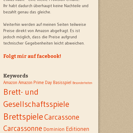
Ihr habt dadurch überhaupt keine Nachteile und
bezahlt genau das gleiche.
Weiterhin werden auf meinen Seiten teilweise
Preise direkt von Amazon abgefragt. Es ist
jedoch möglich, dass die Preise aufgrund
technischer Gegebenheiten leicht abweichen.
Folgt mir auf facebook!
Keywords
Amazon
Amazon Prime Day
Basisspiel
Besonderheiten
Brett- und
Gesellschaftsspiele
Brettspiele
Carcassone
Carcassonne
Editionen
Dominion