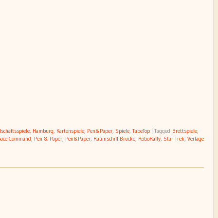
lschaftsspiele
,
Hamburg
,
Kartenspiele
,
Pen&Paper
,
Spiele
,
TabeTop
|
Tagged
Brettspiele
,
pace Command
,
Pen & Paper
,
Pen&Paper
,
Raumschiff Brücke
,
RoboRally
,
Star Trek
,
Verlage