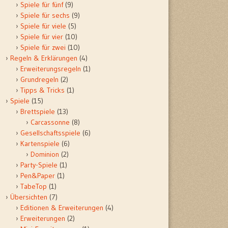
Spiele für fünf
(9)
Spiele für sechs
(9)
Spiele für viele
(5)
Spiele für vier
(10)
Spiele für zwei
(10)
Regeln & Erklärungen
(4)
Erweiterungsregeln
(1)
Grundregeln
(2)
Tipps & Tricks
(1)
Spiele
(15)
Brettspiele
(13)
Carcassonne
(8)
Gesellschaftsspiele
(6)
Kartenspiele
(6)
Dominion
(2)
Party-Spiele
(1)
Pen&Paper
(1)
TabeTop
(1)
Übersichten
(7)
Editionen & Erweiterungen
(4)
Erweiterungen
(2)