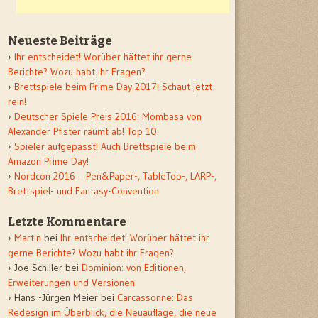
Neueste Beiträge
Ihr entscheidet! Worüber hättet ihr gerne
Berichte? Wozu habt ihr Fragen?
Brettspiele beim Prime Day 2017! Schaut jetzt
rein!
Deutscher Spiele Preis 2016: Mombasa von
Alexander Pfister räumt ab! Top 10
Spieler aufgepasst! Auch Brettspiele beim
Amazon Prime Day!
Nordcon 2016 – Pen&Paper-, TableTop-, LARP-,
Brettspiel- und Fantasy-Convention
Letzte Kommentare
Martin
bei
Ihr entscheidet! Worüber hättet ihr
gerne Berichte? Wozu habt ihr Fragen?
Joe Schiller
bei
Dominion: von Editionen,
Erweiterungen und Versionen
Hans -Jürgen Meier
bei
Carcassonne: Das
Redesign im Überblick, die Neuauflage, die neue