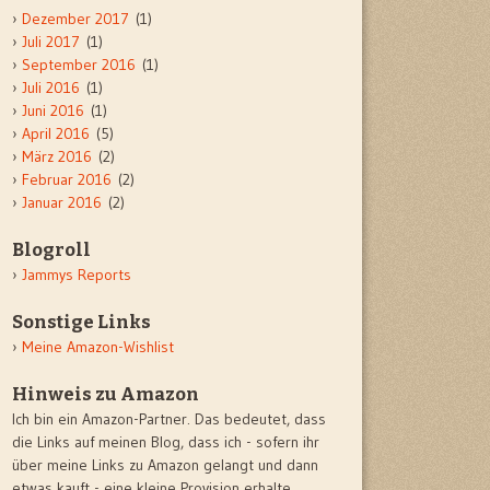
Dezember 2017
(1)
Juli 2017
(1)
September 2016
(1)
Juli 2016
(1)
Juni 2016
(1)
April 2016
(5)
März 2016
(2)
Februar 2016
(2)
Januar 2016
(2)
Blogroll
Jammys Reports
Sonstige Links
Meine Amazon-Wishlist
Hinweis zu Amazon
Ich bin ein Amazon-Partner. Das bedeutet, dass
die Links auf meinen Blog, dass ich - sofern ihr
über meine Links zu Amazon gelangt und dann
etwas kauft - eine kleine Provision erhalte.