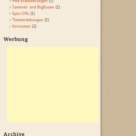
Mini-Erweiterungen
(1)
Sammel- und BigBoxen
(1)
Spin-Offs
(1)
Titelverleihungen
(1)
Versionen
(2)
Werbung
Archive