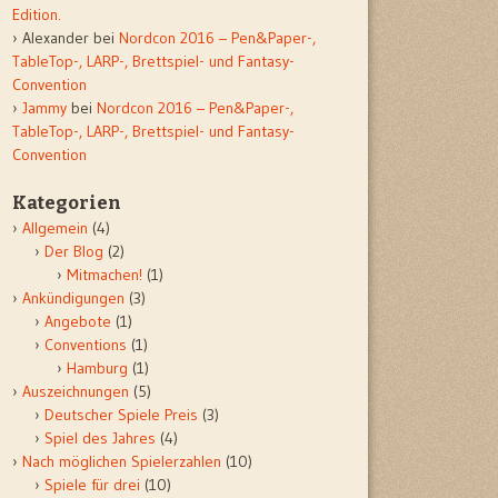
Edition.
Alexander
bei
Nordcon 2016 – Pen&Paper-,
TableTop-, LARP-, Brettspiel- und Fantasy-
Convention
Jammy
bei
Nordcon 2016 – Pen&Paper-,
TableTop-, LARP-, Brettspiel- und Fantasy-
Convention
Kategorien
Allgemein
(4)
Der Blog
(2)
Mitmachen!
(1)
Ankündigungen
(3)
Angebote
(1)
Conventions
(1)
Hamburg
(1)
Auszeichnungen
(5)
Deutscher Spiele Preis
(3)
Spiel des Jahres
(4)
Nach möglichen Spielerzahlen
(10)
Spiele für drei
(10)