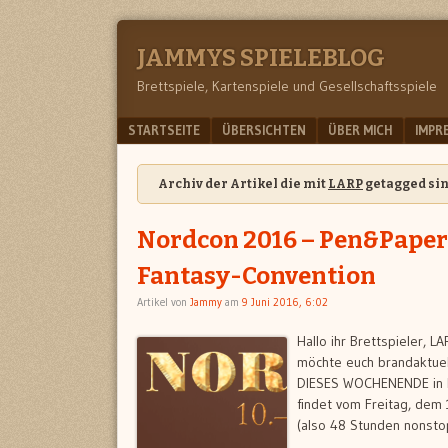
JAMMYS SPIELEBLOG
Brettspiele, Kartenspiele und Gesellschaftsspiele
Menu
SKIP TO CONTENT
STARTSEITE
ÜBERSICHTEN
ÜBER MICH
IMPR
Archiv der Artikel die mit
LARP
getagged sin
Nordcon 2016 – Pen&Paper-
Fantasy-Convention
Artikel von
Jammy
am
9 Juni 2016, 6:02
Hallo ihr Brettspieler, 
möchte euch brandaktuell
DIESES WOCHENENDE in 
findet vom Freitag, dem
(also 48 Stunden nonstop