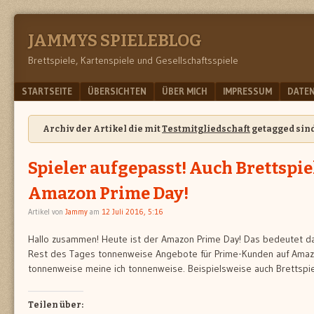
JAMMYS SPIELEBLOG
Brettspiele, Kartenspiele und Gesellschaftsspiele
Menu
SKIP TO CONTENT
STARTSEITE
ÜBERSICHTEN
ÜBER MICH
IMPRESSUM
DATE
Archiv der Artikel die mit
Testmitgliedschaft
getagged sind
Spieler aufgepasst! Auch Brettspie
Amazon Prime Day!
Artikel von
Jammy
am
12 Juli 2016, 5:16
Hallo zusammen! Heute ist der Amazon Prime Day! Das bedeutet das
Rest des Tages tonnenweise Angebote für Prime-Kunden auf Amazo
tonnenweise meine ich tonnenweise. Beispielsweise auch Brettspi
Teilen über: